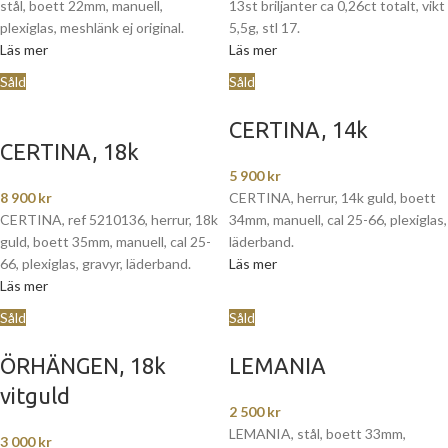
stål, boett 22mm, manuell,
13st briljanter ca 0,26ct totalt, vikt
plexiglas, meshlänk ej original.
5,5g, stl 17.
Läs mer
Läs mer
Såld
Såld
CERTINA, 14k
CERTINA, 18k
5 900
kr
8 900
kr
CERTINA, herrur, 14k guld, boett
CERTINA, ref 5210136, herrur, 18k
34mm, manuell, cal 25-66, plexiglas,
guld, boett 35mm, manuell, cal 25-
läderband.
66, plexiglas, gravyr, läderband.
Läs mer
Läs mer
Såld
Såld
ÖRHÄNGEN, 18k
LEMANIA
vitguld
2 500
kr
LEMANIA, stål, boett 33mm,
3 000
kr