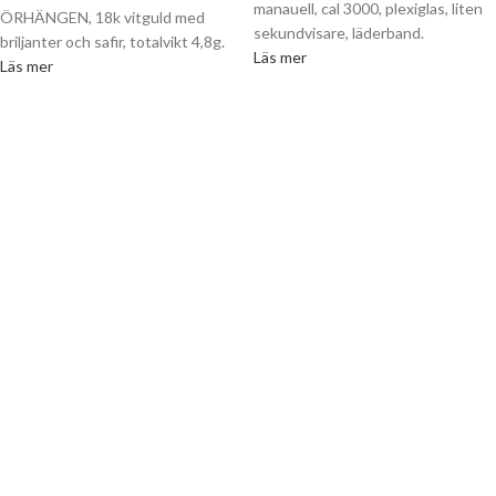
manauell, cal 3000, plexiglas, liten
ÖRHÄNGEN, 18k vitguld med
sekundvisare, läderband.
briljanter och safir, totalvikt 4,8g.
Läs mer
Läs mer