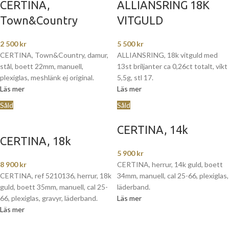
CERTINA,
ALLIANSRING 18K
Town&Country
VITGULD
2 500
kr
5 500
kr
CERTINA, Town&Country, damur,
ALLIANSRING, 18k vitguld med
stål, boett 22mm, manuell,
13st briljanter ca 0,26ct totalt, vikt
plexiglas, meshlänk ej original.
5,5g, stl 17.
Läs mer
Läs mer
Såld
Såld
CERTINA, 14k
CERTINA, 18k
5 900
kr
8 900
kr
CERTINA, herrur, 14k guld, boett
CERTINA, ref 5210136, herrur, 18k
34mm, manuell, cal 25-66, plexiglas,
guld, boett 35mm, manuell, cal 25-
läderband.
66, plexiglas, gravyr, läderband.
Läs mer
Läs mer