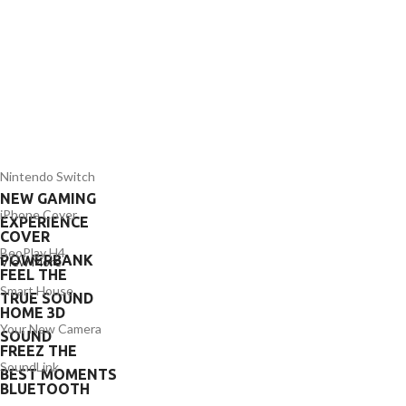
Nintendo Switch
NEW GAMING
iPhone Cover
EXPERIENCE
COVER
BeoPlay H4
POWERBANK
View More
FEEL THE
Smart House
TRUE SOUND
HOME 3D
Your New Camera
SOUND
FREEZ THE
SoundLink
BEST MOMENTS
BLUETOOTH