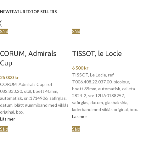
NEW
FEATURED
TOP SELLERS
Såld
Såld
CORUM, Admirals
TISSOT, le Locle
Cup
6 500
kr
TISSOT, Le Locle, ref
25 000
kr
T006.408.22.037.00, bicolour,
CORUM, Admirals Cup, ref
boett 39mm, automatisk, cal eta
082.833.20, stål, boett 40mm,
2824-2, sn: 12HA0188257,
automatisk, sn:1714906, safirglas,
safirglas, datum, glasbaksida,
datum, blått gummiband med viklås
läderband med viklås original, box.
original, box.
Läs mer
Läs mer
Såld
Såld