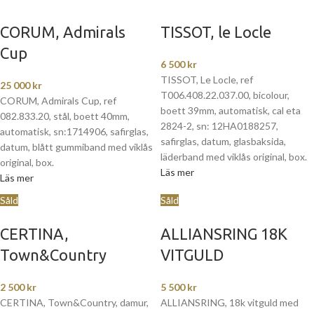
CORUM, Admirals
TISSOT, le Locle
Cup
6 500
kr
TISSOT, Le Locle, ref
25 000
kr
T006.408.22.037.00, bicolour,
CORUM, Admirals Cup, ref
boett 39mm, automatisk, cal eta
082.833.20, stål, boett 40mm,
2824-2, sn: 12HA0188257,
automatisk, sn:1714906, safirglas,
safirglas, datum, glasbaksida,
datum, blått gummiband med viklås
läderband med viklås original, box.
original, box.
Läs mer
Läs mer
Såld
Såld
CERTINA,
ALLIANSRING 18K
Town&Country
VITGULD
2 500
kr
5 500
kr
CERTINA, Town&Country, damur,
ALLIANSRING, 18k vitguld med