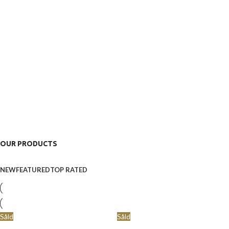
OUR PRODUCTS
NEW
FEATURED
TOP RATED
Såld
Såld