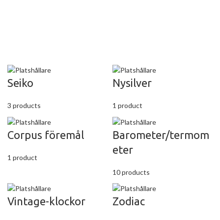
Seiko
Nysilver
3 products
1 product
Corpus föremål
Barometer/termom
eter
1 product
10 products
Vintage-klockor
Zodiac