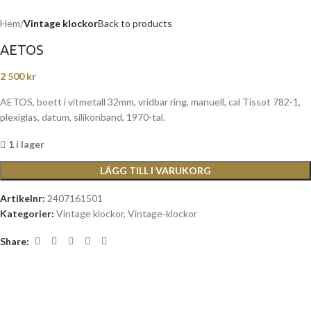
Hem
Vintage klockor
Back to products
AETOS
2 500
kr
AETOS, boett i vitmetall 32mm, vridbar ring, manuell, cal Tissot 782-1,
plexiglas, datum, silikonband, 1970-tal.
1 i lager
LÄGG TILL I VARUKORG
Artikelnr:
2407161501
Kategorier:
Vintage klockor
,
Vintage-klockor
Share: