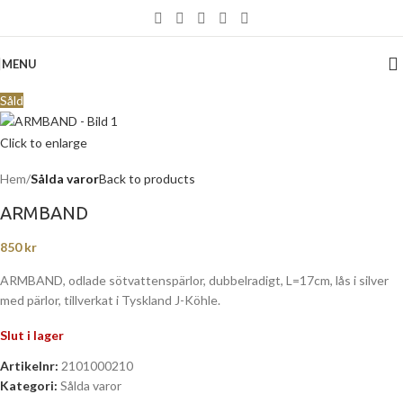
MENU
Såld
Click to enlarge
Hem
Sålda varor
Back to products
ARMBAND
850
kr
ARMBAND, odlade sötvattenspärlor, dubbelradigt, L=17cm, lås i silver
med pärlor, tillverkat i Tyskland J-Köhle.
Slut i lager
Artikelnr:
2101000210
Kategori:
Sålda varor