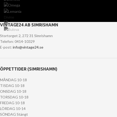
Divine
VINTAGE24 AB SIMRISHAMN
Stortorget 2, 272 31 Simrishamn
Telefon: 0414-10329
E-post:
info@vintage24.se
ÖPPETTIDER (SIMRISHAMN)
MÅNDAG 10-18
TISDAG 10-18
ONSDAG 10-18
TORSDAG 10-18
FREDAG 10-18
LÖRDAG 10-14
SÖNDAG Stängt