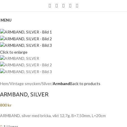
MENU
Click to enlarge
Hem
Vintage smycken
Silver
Armband
Back to products
ARMBAND, SILVER
800
kr
ARMBAND, silver med bricka, vikt 12,7g, B=7,50mm, L=20cm
1 i lager