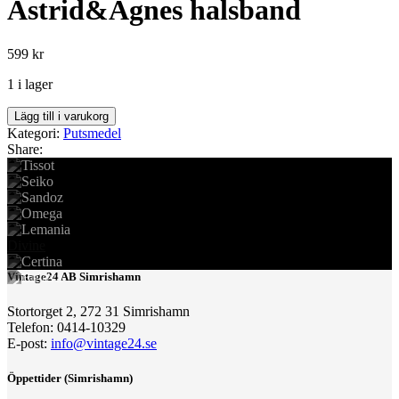
Astrid&Agnes halsband
599
kr
1 i lager
Astrid&Agnes
Lägg till i varukorg
halsband
Kategori:
Putsmedel
mängd
Share:
Divine
Vintage24 AB Simrishamn
Stortorget 2, 272 31 Simrishamn
Telefon: 0414-10329
E-post:
info@vintage24.se
Öppettider (Simrishamn)