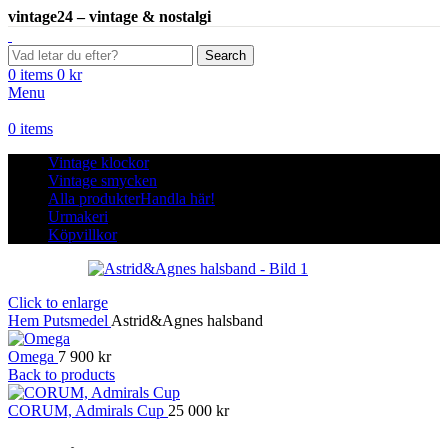
vintage24 – vintage & nostalgi
Search
0
items
0
kr
Menu
0
items
Vintage klockor
Vintage smycken
Alla produkter
Handla här!
Urmakeri
Köpvillkor
Click to enlarge
Hem
Putsmedel
Astrid&Agnes halsband
Omega
7 900
kr
Back to products
CORUM, Admirals Cup
25 000
kr