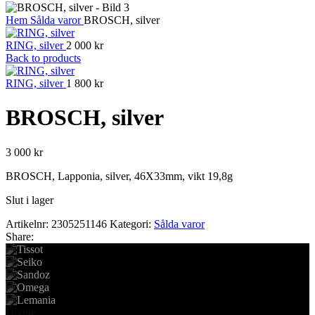
Hem
Sålda varor
BROSCH, silver
RING, silver
2 000
kr
Back to products
RING, silver
1 800
kr
BROSCH, silver
3 000
kr
BROSCH, Lapponia, silver, 46X33mm, vikt 19,8g
Slut i lager
Artikelnr:
2305251146
Kategori:
Sålda varor
Share:
Divine