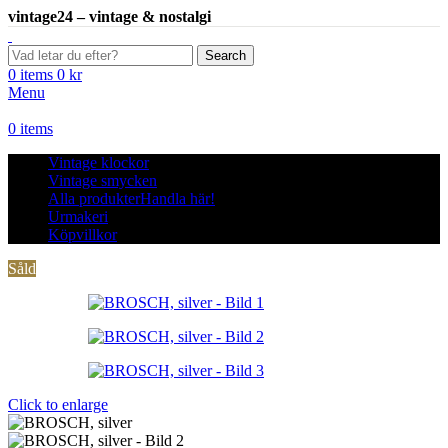
vintage24 – vintage & nostalgi
Search
0
items
0
kr
Menu
0
items
Vintage klockor
Vintage smycken
Alla produkter
Handla här!
Urmakeri
Köpvillkor
Såld
Click to enlarge