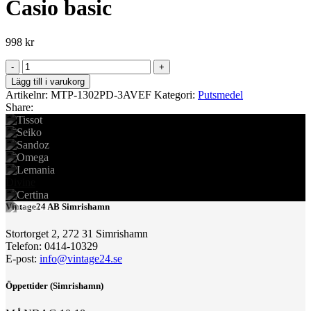
Casio basic
998
kr
Casio
basic
Lägg till i varukorg
mängd
Artikelnr:
MTP-1302PD-3AVEF
Kategori:
Putsmedel
Share:
Divine
Vintage24 AB Simrishamn
Stortorget 2, 272 31 Simrishamn
Telefon: 0414-10329
E-post:
info@vintage24.se
Öppettider (Simrishamn)