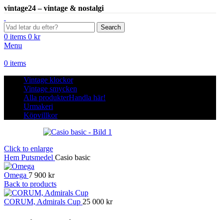
vintage24 – vintage & nostalgi
Search
0
items
0
kr
Menu
0
items
Vintage klockor
Vintage smycken
Alla produkter
Handla här!
Urmakeri
Köpvillkor
Click to enlarge
Hem
Putsmedel
Casio basic
Omega
7 900
kr
Back to products
CORUM, Admirals Cup
25 000
kr