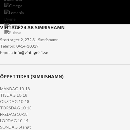
Divine
VINTAGE24 AB SIMRISHAMN
Stortorget 2, 272 31 Simrishamn
Telefon: 0414-10329
E-post:
info@vintage24.se
ÖPPETTIDER (SIMRISHAMN)
MÅNDAG 10-18
TISDAG 10-18
ONSDAG 10-18
TORSDAG 10-18
FREDAG 10-18
LÖRDAG 10-14
SÖNDAG Stängt