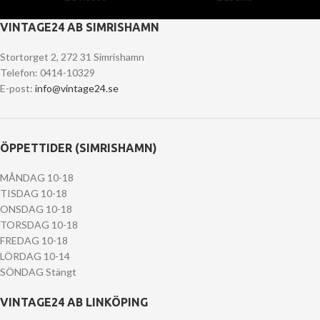
VINTAGE24 AB SIMRISHAMN
Stortorget 2, 272 31 Simrishamn
Telefon: 0414-10329
E-post:
info@vintage24.se
ÖPPETTIDER (SIMRISHAMN)
MÅNDAG 10-18
TISDAG 10-18
ONSDAG 10-18
TORSDAG 10-18
FREDAG 10-18
LÖRDAG 10-14
SÖNDAG Stängt
VINTAGE24 AB LINKÖPING