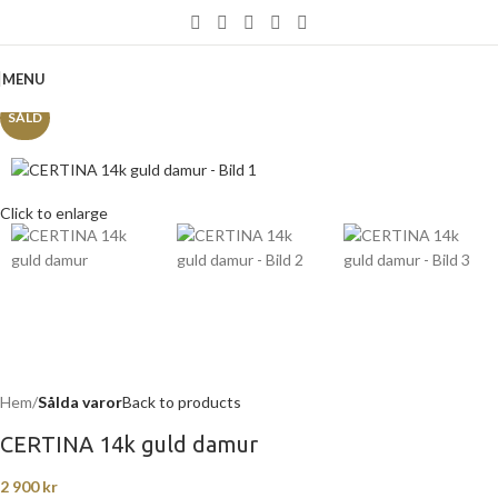
MENU
SÅLD
Click to enlarge
Hem
Sålda varor
Back to products
CERTINA 14k guld damur
2 900
kr