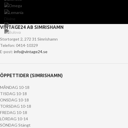
Divine
VINTAGE24 AB SIMRISHAMN
Stortorget 2, 272 31 Simrishamn
Telefon: 0414-10329
E-post:
info@vintage24.se
ÖPPETTIDER (SIMRISHAMN)
MÅNDAG 10-18
TISDAG 10-18
ONSDAG 10-18
TORSDAG 10-18
FREDAG 10-18
LÖRDAG 10-14
SÖNDAG Stängt