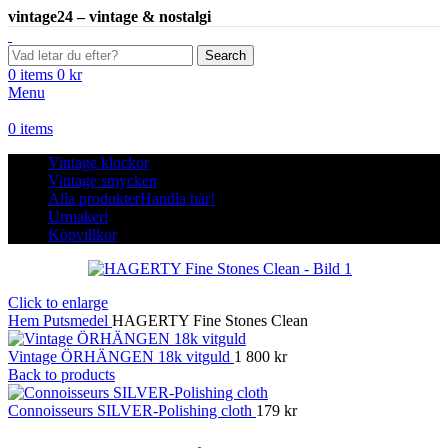
vintage24 – vintage & nostalgi
Search
0
items
0
kr
Menu
0
items
Vintage klockor
Vintage smycken
Alla produkter
Handla här!
Urmakeri
Köpvillkor
Click to enlarge
Hem
Putsmedel
HAGERTY Fine Stones Clean
Vintage ÖRHÄNGEN 18k vitguld
1 800
kr
Back to products
Connoisseurs SILVER-Polishing cloth
179
kr