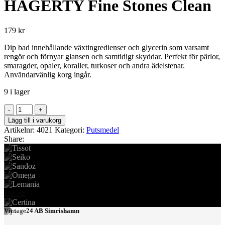
HAGERTY Fine Stones Clean
179
kr
Dip bad innehållande växtingredienser och glycerin som varsamt
rengör och förnyar glansen och samtidigt skyddar. Perfekt för pärlor,
smaragder, opaler, koraller, turkoser och andra ädelstenar.
Användarvänlig korg ingår.
9 i lager
HAGERTY
Fine
Lägg till i varukorg
Stones
Artikelnr:
4021
Kategori:
Putsmedel
Clean
Share:
mängd
Divine
Vintage24 AB Simrishamn