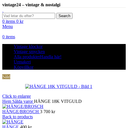
vintage24 – vintage & nostalgi
Search
0
items
0
kr
Menu
0
items
Vintage klockor
Vintage smycken
Alla produkter
Handla här!
Urmakeri
Köpvillkor
Såld
Click to enlarge
Hem
Sålda varor
HÄNGE 18K VITGULD
HÄNGE/BROSCH
3 700
kr
Back to products
HÄNGE
400
kr