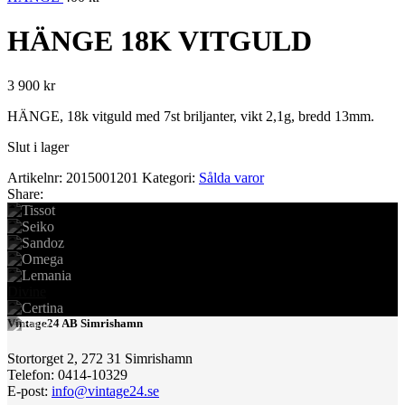
HÄNGE 18K VITGULD
3 900
kr
HÄNGE, 18k vitguld med 7st briljanter, vikt 2,1g, bredd 13mm.
Slut i lager
Artikelnr:
2015001201
Kategori:
Sålda varor
Share:
Divine
Vintage24 AB Simrishamn
Stortorget 2, 272 31 Simrishamn
Telefon: 0414-10329
E-post:
info@vintage24.se