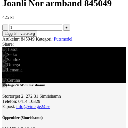
Joanli Nor armband 845049
425
kr
Joanli
Nor
Lägg till i varukorg
armband
Artikelnr:
845049
Kategori:
Putsmedel
845049
Share:
mängd
Divine
Vintage24 AB Simrishamn
Stortorget 2, 272 31 Simrishamn
Telefon: 0414-10329
E-post:
info@vintage24.se
Öppettider (Simrishamn)