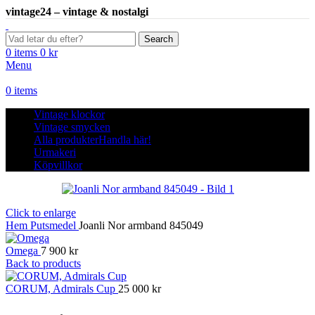
vintage24 – vintage & nostalgi
Search
0
items
0
kr
Menu
0
items
Vintage klockor
Vintage smycken
Alla produkter
Handla här!
Urmakeri
Köpvillkor
Click to enlarge
Hem
Putsmedel
Joanli Nor armband 845049
Omega
7 900
kr
Back to products
CORUM, Admirals Cup
25 000
kr