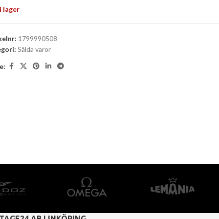
i lager
kelnr:
1799990508
gori:
Sålda varor
e:
TAGE24 AB LINKÖPING