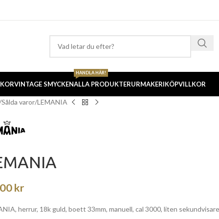
HANDLA HÄR!
CKOR
VINTAGE SMYCKEN
ALLA PRODUKTER
URMAKERI
KÖPVILLKOR
Sålda varor
LEMANIA
EMANIA
000
kr
IA, herrur, 18k guld, boett 33mm, manuell, cal 3000, liten sekundvisare, 