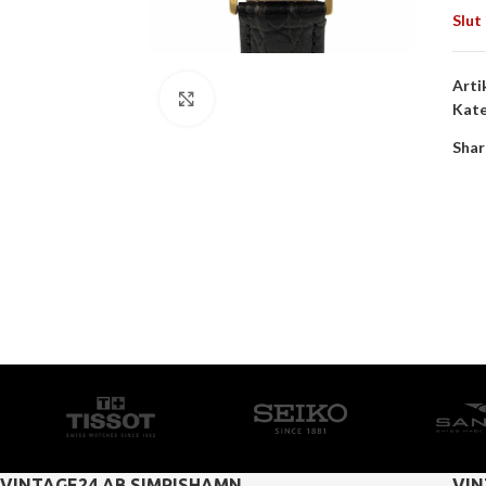
Slut 
Arti
Click to enlarge
Kate
Shar
VINTAGE24 AB SIMRISHAMN
VIN