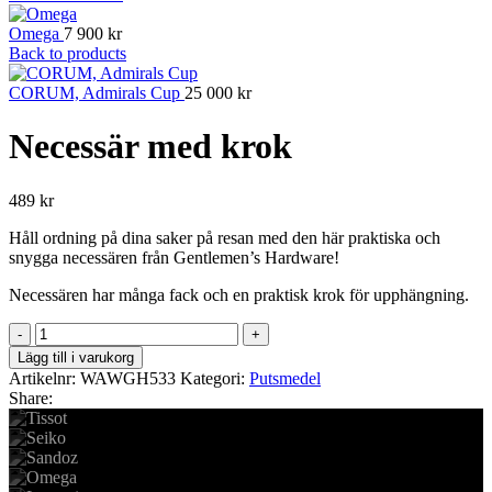
Omega
7 900
kr
Back to products
CORUM, Admirals Cup
25 000
kr
Necessär med krok
489
kr
Håll ordning på dina saker på resan med den här praktiska och
snygga necessären från Gentlemen’s Hardware!
Necessären har många fack och en praktisk krok för upphängning.
Necessär
med
Lägg till i varukorg
krok
Artikelnr:
WAWGH533
Kategori:
Putsmedel
mängd
Share: