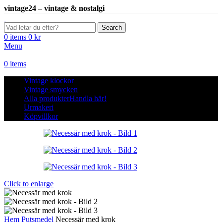
vintage24 – vintage & nostalgi
Search
0
items
0
kr
Menu
0
items
Vintage klockor
Vintage smycken
Alla produkter
Handla här!
Urmakeri
Köpvillkor
Click to enlarge
Hem
Putsmedel
Necessär med krok