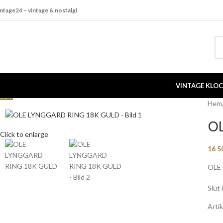
intage24 – vintage & nostalgi
VINTAGE KLO
Såld
Hem
O
Click to enlarge
16 5
OLE L
Slut 
Arti