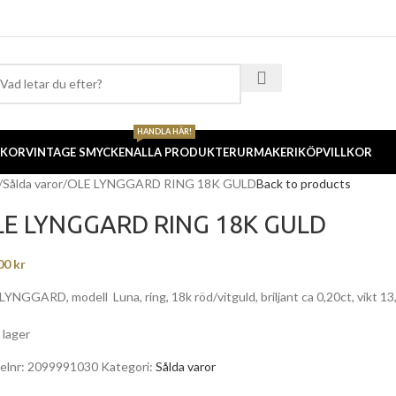
HANDLA HÄR!
CKOR
VINTAGE SMYCKEN
ALLA PRODUKTER
URMAKERI
KÖPVILLKOR
Sålda varor
OLE LYNGGARD RING 18K GULD
Back to products
LE LYNGGARD RING 18K GULD
00
kr
YNGGARD, modell Luna, ring, 18k röd/vitguld, briljant ca 0,20ct, vikt 13,1
i lager
kelnr:
2099991030
Kategori:
Sålda varor