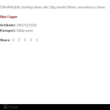
ÖRHÄNGEN, sterling silver, vikt 18g, bredd 39mm, snurrebuss i silver.
Slut i lager
Artikelnr:
2407121103
Kategori:
Sålda varor
Share: