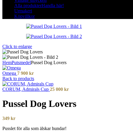
Vintage smycken
Alla produkter
Handla här!
Urmakeri
Köpvillkor
Click to enlarge
Hem
Putsmedel
Pussel Dog Lovers
Omega
7 900
kr
Back to products
CORUM, Admirals Cup
25 000
kr
Pussel Dog Lovers
349
kr
Pusslet för alla som älskar hundar!