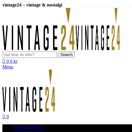
vintage24 – vintage & nostalgi
Search
0
0
kr
Menu
0
Vintage klockor