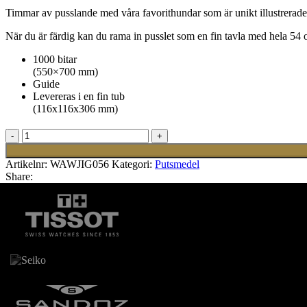
Timmar av pusslande med våra favorithundar som är unikt illustrerade i
När du är färdig kan du rama in pusslet som en fin tavla med hela 54 o
1000 bitar
(550×700 mm)
Guide
Levereras i en fin tub
(116x116x306 mm)
Pussel
Dog
Lovers
Artikelnr:
WAWJIG056
Kategori:
Putsmedel
mängd
Share: