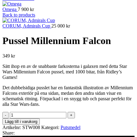
Omega
7 900
kr
Back to products
CORUM, Admirals Cup
25 000
kr
Pussel Millennium Falcon
349
kr
Sätt ihop en av de snabbaste farkosterna i galaxen med detta Star
Wars Millennium Falcon pussel, med 1000 bitar, från Ridley’s
Games!
Det dubbelsidiga pusslet har en fantastisk illustration av Millennium
Falcons exteriör på ena sidan, medan den andra sidan visar en
schematisk ritning. Förpackad i en snygg tub och passar perfekt för
alla Star Wars-fans.
Pussel
Millennium
Lägg till i varukorg
Falcon
Artikelnr:
STW008
Kategori:
Putsmedel
mängd
Share: