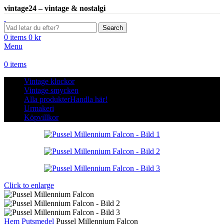
vintage24 – vintage & nostalgi
Search
0
items
0
kr
Menu
0
items
Vintage klockor
Vintage smycken
Alla produkter
Handla här!
Urmakeri
Köpvillkor
Click to enlarge
Hem
Putsmedel
Pussel Millennium Falcon