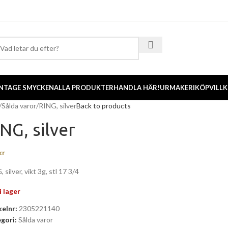
NTAGE SMYCKEN
ALLA PRODUKTER
HANDLA HÄR!
URMAKERI
KÖPVILL
Sålda varor
RING, silver
Back to products
NG, silver
kr
 silver, vikt 3g, stl 17 3/4
i lager
kelnr:
2305221140
gori:
Sålda varor