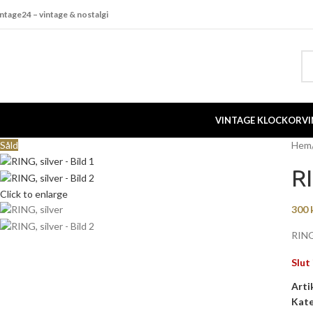
intage24 – vintage & nostalgi
VINTAGE KLOCKOR
VI
Såld
Hem
RI
Click to enlarge
300
RING,
Slut 
Arti
Kate