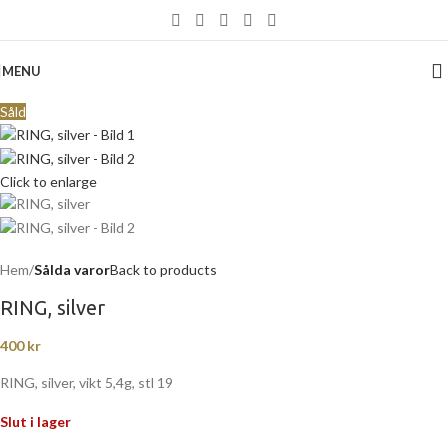
MENU
Såld
Click to enlarge
Hem
Sålda varor
Back to products
RING, silver
400
kr
RING, silver, vikt 5,4g, stl 19
Slut i lager