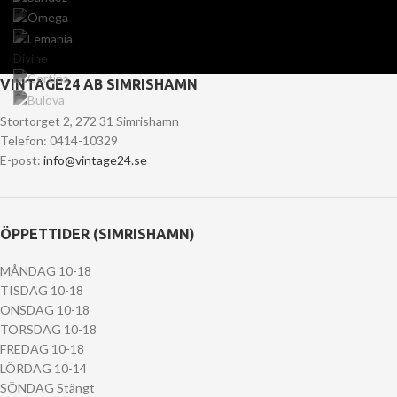
Divine
VINTAGE24 AB SIMRISHAMN
Stortorget 2, 272 31 Simrishamn
Telefon: 0414-10329
E-post:
info@vintage24.se
ÖPPETTIDER (SIMRISHAMN)
MÅNDAG 10-18
TISDAG 10-18
ONSDAG 10-18
TORSDAG 10-18
FREDAG 10-18
LÖRDAG 10-14
SÖNDAG Stängt