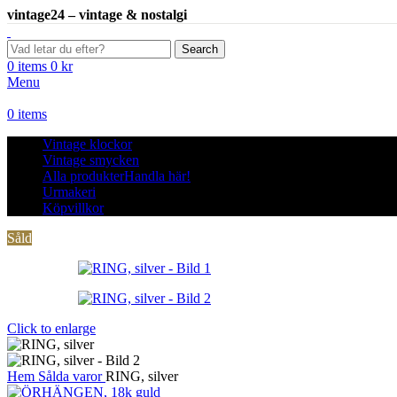
vintage24 – vintage & nostalgi
Search
0
items
0
kr
Menu
0
items
Vintage klockor
Vintage smycken
Alla produkter
Handla här!
Urmakeri
Köpvillkor
Såld
Click to enlarge
Hem
Sålda varor
RING, silver