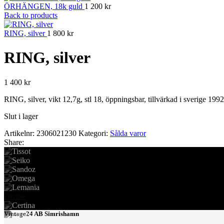
ÖRHÄNGEN, 18k guld
1 200
kr
Back to products
RING, silver
1 800
kr
RING, silver
1 400
kr
RING, silver, vikt 12,7g, stl 18, öppningsbar, tillvärkad i sverige 1992
Slut i lager
Artikelnr:
2306021230
Kategori:
Sålda varor
Share:
Divine
Vintage24 AB Simrishamn