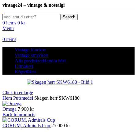
vintage24 – vintage & nostalgi
Search
0
items
0
kr
Menu
0
items
Vintage klockor
Vintage smycken
Alla produkter
Handla här!
Urmakeri
Köpvillkor
Click to enlarge
Hem
Putsmedel
Skagen herr SKW6180
Omega
7 900
kr
Back to products
CORUM, Admirals Cup
25 000
kr