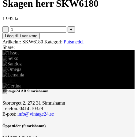
Skagen herr SKW6180
1 995
kr
Skagen
herr
Lägg till i varukorg
SKW6180
Artikelnr:
SKW6180
Kategori:
Putsmedel
mängd
Share:
Divine
Vintage24 AB Simrishamn
Stortorget 2, 272 31 Simrishamn
Telefon: 0414-10329
E-post:
info@vintage24.se
Öppettider (Simrishamn)