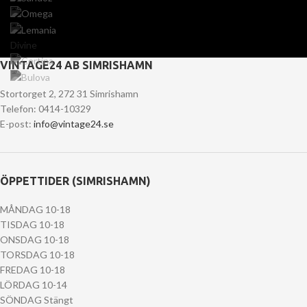
Divine
VINTAGE24 AB SIMRISHAMN
Stortorget 2, 272 31 Simrishamn
Telefon: 0414-10329
E-post:
info@vintage24.se
ÖPPETTIDER (SIMRISHAMN)
MÅNDAG 10-18
TISDAG 10-18
ONSDAG 10-18
TORSDAG 10-18
FREDAG 10-18
LÖRDAG 10-14
SÖNDAG Stängt