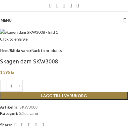
MENU
Click to enlarge
Hem
Sålda varor
Back to products
Skagen dam SKW3008
1 395
kr
LÄGG TILL I VARUKORG
Artikelnr:
SKW3008
Kategori:
Sålda varor
Share: