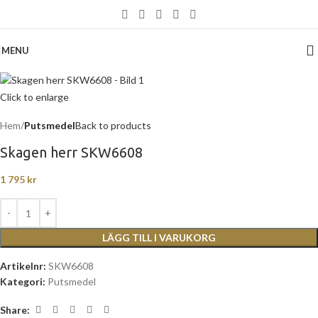
MENU
Click to enlarge
Hem
Putsmedel
Back to products
Skagen herr SKW6608
1 795
kr
LÄGG TILL I VARUKORG
Artikelnr:
SKW6608
Kategori:
Putsmedel
Share: