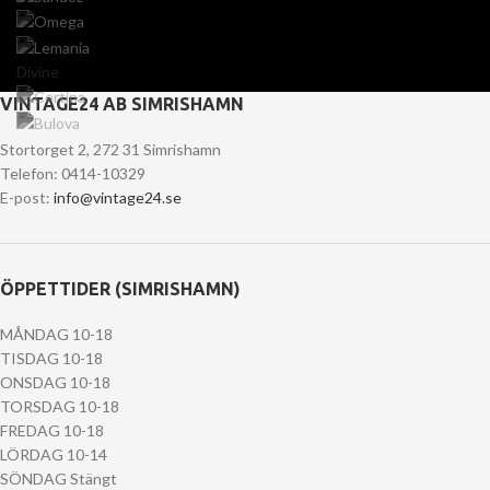
Divine
VINTAGE24 AB SIMRISHAMN
Stortorget 2, 272 31 Simrishamn
Telefon: 0414-10329
E-post:
info@vintage24.se
ÖPPETTIDER (SIMRISHAMN)
MÅNDAG 10-18
TISDAG 10-18
ONSDAG 10-18
TORSDAG 10-18
FREDAG 10-18
LÖRDAG 10-14
SÖNDAG Stängt