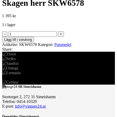
Skagen herr SKW6578
1 395
kr
1 i lager
Skagen
herr
Lägg till i varukorg
SKW6578
Artikelnr:
SKW6578
Kategori:
Putsmedel
mängd
Share:
Divine
Vintage24 AB Simrishamn
Stortorget 2, 272 31 Simrishamn
Telefon: 0414-10329
E-post:
info@vintage24.se
Öppettider (Simrishamn)