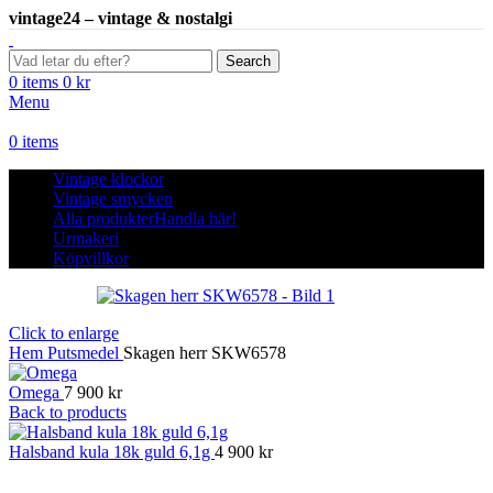
vintage24 – vintage & nostalgi
Search
0
items
0
kr
Menu
0
items
Vintage klockor
Vintage smycken
Alla produkter
Handla här!
Urmakeri
Köpvillkor
Click to enlarge
Hem
Putsmedel
Skagen herr SKW6578
Omega
7 900
kr
Back to products
Halsband kula 18k guld 6,1g
4 900
kr