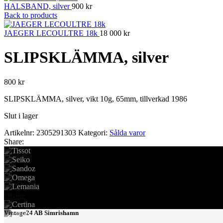
HALSBAND, silver
900
kr
Back to products
JAEGER LECOULTRE 18k
18 000
kr
SLIPSKLÄMMA, silver
800
kr
SLIPSKLÄMMA, silver, vikt 10g, 65mm, tillverkad 1986
Slut i lager
Artikelnr:
2305291303
Kategori:
Sålda varor
Share:
Divine
Vintage24 AB Simrishamn