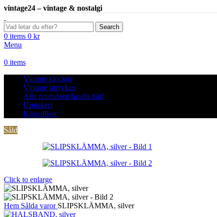
vintage24 – vintage & nostalgi
Search
0
items
0
kr
Menu
0
items
Vintage klockor
Vintage smycken
Alla produkter
Handla här!
Urmakeri
Köpvillkor
Såld
Click to enlarge
Hem
Sålda varor
SLIPSKLÄMMA, silver