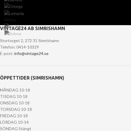
Divine
VINTAGE24 AB SIMRISHAMN
Stortorget 2, 272 31 Simrishamn
Telefon: 0414-10329
E-post:
info@vintage24.se
ÖPPETTIDER (SIMRISHAMN)
MÅNDAG 10-18
TISDAG 10-18
ONSDAG 10-18
TORSDAG 10-18
FREDAG 10-18
LÖRDAG 10-14
SÖNDAG Stängt