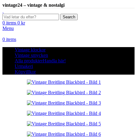
vintage24 – vintage & nostalgi
Search
0
items
0
kr
Menu
0
items
Vintage klockor
Vintage smycken
Alla produkter
Handla här!
Urmakeri
Köpvillkor