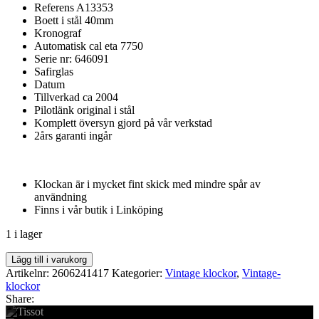
Referens A13353
Boett i stål 40mm
Kronograf
Automatisk cal eta 7750
Serie nr: 646091
Safirglas
Datum
Tillverkad ca 2004
Pilotlänk original i stål
Komplett översyn gjord på vår verkstad
2års garanti ingår
Klockan är i mycket fint skick med mindre spår av
användning
Finns i vår butik i Linköping
1 i lager
Vintage
Lägg till i varukorg
Breitling
Artikelnr:
2606241417
Kategorier:
Vintage klockor
,
Vintage-
Blackbird
klockor
mängd
Share: