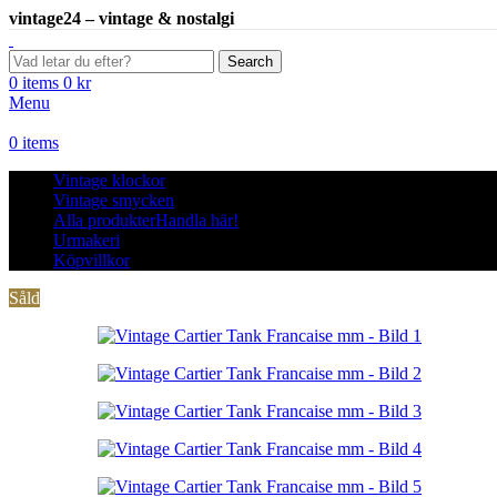
vintage24 – vintage & nostalgi
Search
0
items
0
kr
Menu
0
items
Vintage klockor
Vintage smycken
Alla produkter
Handla här!
Urmakeri
Köpvillkor
Såld