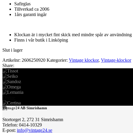
Safirglas
Tillverkad ca 2006
1års garanti ingår
Klockan är i mycket fint skick med mindre spår av användning
Finns i vår butik i Linköping
Slut i lager
Artikelnr:
2606250920
Kategorier:
Vintage klockor
,
Vintage-klockor
Share:
Divine
Vintage24 AB Simrishamn
Stortorget 2, 272 31 Simrishamn
Telefon: 0414-10329
E-post:
info@vintage24.se