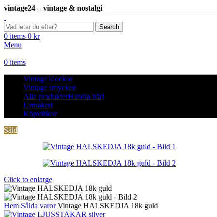
vintage24 – vintage & nostalgi
Search
0
items
0
kr
Menu
0
items
Vintage klockor
Vintage smycken
Alla produkter
Handla här!
Urmakeri
Köpvillkor
Såld
Click to enlarge
Hem
Sålda varor
Vintage HALSKEDJA 18k guld