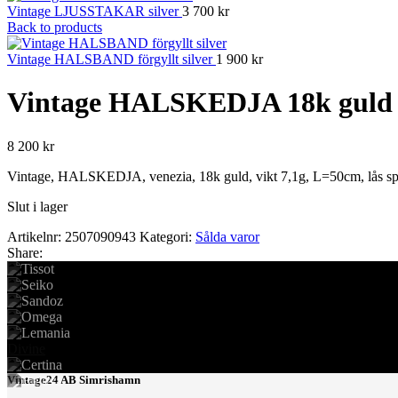
Vintage LJUSSTAKAR silver
3 700
kr
Back to products
Vintage HALSBAND förgyllt silver
1 900
kr
Vintage HALSKEDJA 18k guld
8 200
kr
Vintage, HALSKEDJA, venezia, 18k guld, vikt 7,1g, L=50cm, lås spr
Slut i lager
Artikelnr:
2507090943
Kategori:
Sålda varor
Share:
Divine
Vintage24 AB Simrishamn