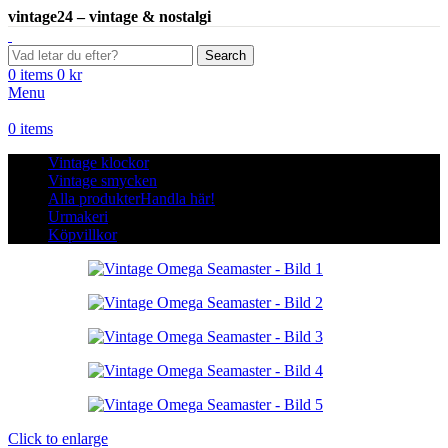
vintage24 – vintage & nostalgi
Search
0
items
0
kr
Menu
0
items
Vintage klockor
Vintage smycken
Alla produkter
Handla här!
Urmakeri
Köpvillkor
Click to enlarge