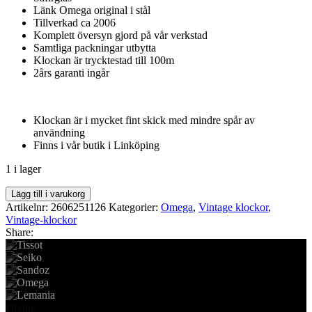
Länk Omega original i stål
Tillverkad ca 2006
Komplett översyn gjord på vår verkstad
Samtliga packningar utbytta
Klockan är trycktestad till 100m
2års garanti ingår
Klockan är i mycket fint skick med mindre spår av
användning
Finns i vår butik i Linköping
1 i lager
Vintage
Lägg till i varukorg
Omega
Artikelnr:
2606251126
Kategorier:
Omega
,
Vintage klockor
,
Seamaster
Vintage-klockor
mängd
Share:
Divine