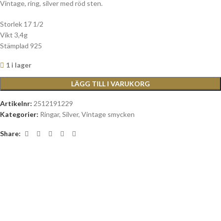
Vintage, ring, silver med röd sten.
Storlek 17 1/2
Vikt 3,4g
Stämplad 925
1 i lager
LÄGG TILL I VARUKORG
Artikelnr:
2512191229
Kategorier:
Ringar
,
Silver
,
Vintage smycken
Share: