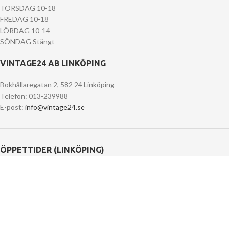
TORSDAG 10-18
FREDAG 10-18
LÖRDAG 10-14
SÖNDAG Stängt
VINTAGE24 AB LINKÖPING
Bokhållaregatan 2, 582 24 Linköping
Telefon: 013-239988
E-post:
info@vintage24.se
ÖPPETTIDER (LINKÖPING)
MÅNDAG Stängt
TISDAG Stängt
ONSDAG 11-18
TORSDAG 11-18
FREDAG 11-18
LÖRDAG 11-15