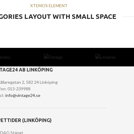
XTEMOS ELEMENT
GORIES LAYOUT WITH SMALL SPACE
TAGE24 AB LINKÖPING
ållaregatan 2, 582 24 Linköping
fon: 013-239988
st:
info@vintage24.se
ETTIDER (LINKÖPING)
DAG Stängt