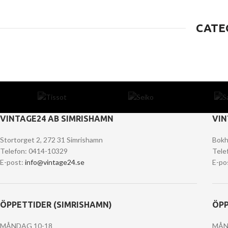
CATE
VINTAGE24 AB SIMRISHAMN
VIN
Stortorget 2, 272 31 Simrishamn
Bokh
Telefon: 0414-10329
Tele
E-post:
info@vintage24.se
E-po
ÖPPETTIDER (SIMRISHAMN)
ÖPP
MÅNDAG 10-18
MÅN