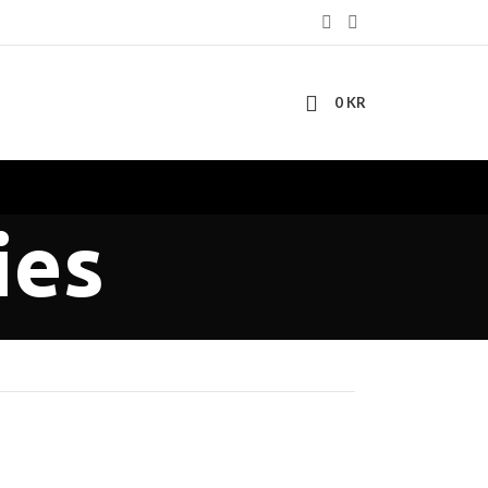
0
KR
ies