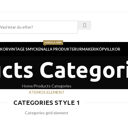
HANDLA HÄR!
CKOR
VINTAGE SMYCKEN
ALLA PRODUKTER
URMAKERI
KÖPVILLKOR
cts Categor
Home
Products Categories
XTEMOS ELEMENT
CATEGORIES STYLE 1
Categories grid element