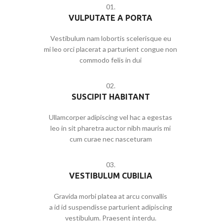
01.
VULPUTATE A PORTA
Vestibulum nam lobortis scelerisque eu
mi leo orci placerat a parturient congue non
commodo felis in dui
02.
SUSCIPIT HABITANT
Ullamcorper adipiscing vel hac a egestas
leo in sit pharetra auctor nibh mauris mi
cum curae nec nasceturam
03.
VESTIBULUM CUBILIA
Gravida morbi platea at arcu convallis
a id id suspendisse parturient adipiscing
vestibulum. Praesent interdu.