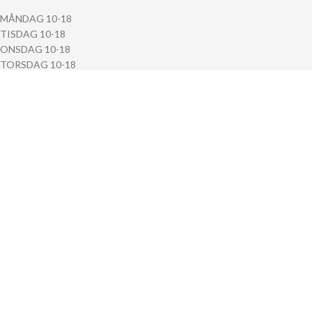
MÅNDAG 10-18
TISDAG 10-18
ONSDAG 10-18
TORSDAG 10-18
FREDAG 10-18
LÖRDAG 10-14
SÖNDAG Stängt
VINTAGE24 AB LINKÖPING
Bokhållaregatan 2, 582 24 Linköping
Telefon: 013-239988
E-post:
info@vintage24.se
ÖPPETTIDER (LINKÖPING)
MÅNDAG Stängt
TISDAG Stängt