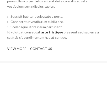
purus ullamcorper tellus ante at duira convallis ac vel a
vestibulum sem ridiculus sapien.
Suscipit habitant vulputate a porta.
Consectetur vestibulum cubilia acc.
Scelerisque litora ipsum parturient.
Id volutpat consequat
arcu tristique
praesent sed sapien a a
sagittis sit condimentum hac ut congue.
VIEW MORE
CONTACT US