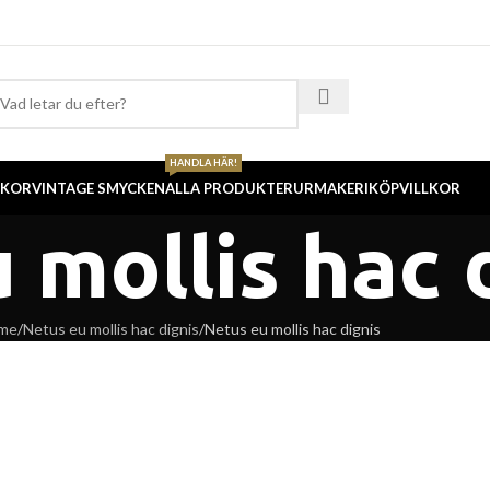
HANDLA HÄR!
CKOR
VINTAGE SMYCKEN
ALLA PRODUKTER
URMAKERI
KÖPVILLKOR
 mollis hac 
me
Netus eu mollis hac dignis
Netus eu mollis hac dignis