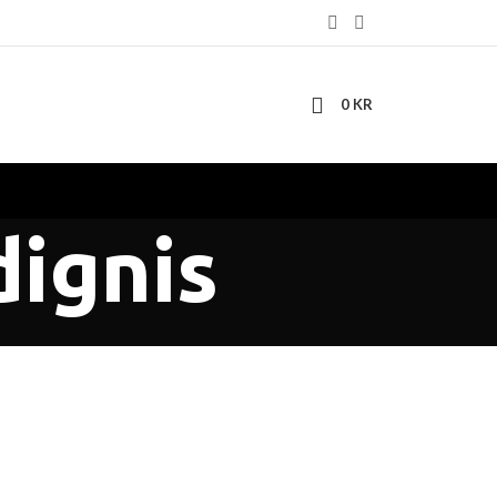
0
KR
dignis