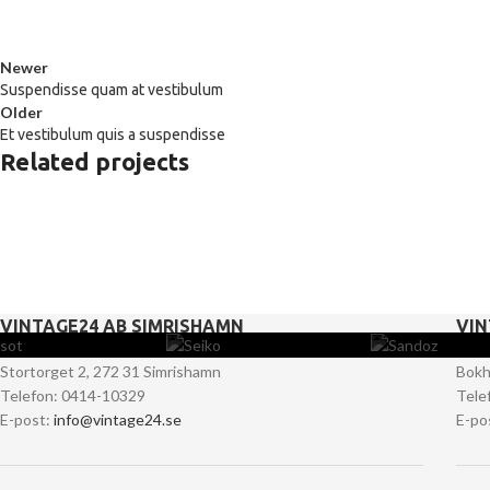
Newer
Suspendisse quam at vestibulum
Older
Et vestibulum quis a suspendisse
Related projects
Furniture
A lacus bibendum pulvinar
VINTAGE24 AB SIMRISHAMN
VIN
Stortorget 2, 272 31 Simrishamn
Bokh
Telefon: 0414-10329
Tele
E-post:
info@vintage24.se
E-po