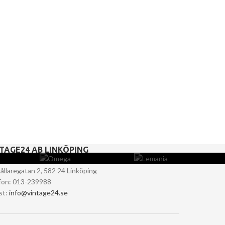
TAGE24 AB LINKÖPING
ållaregatan 2, 582 24 Linköping
fon: 013-239988
st:
info@vintage24.se